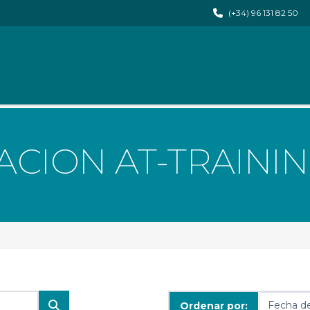
(+34) 96 131 82 50
CION AT-TRAINI
Ordenar por: