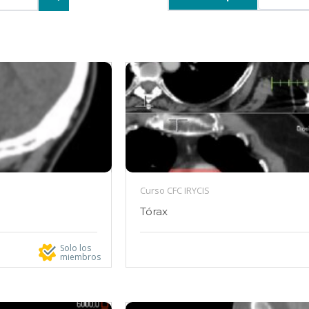
Curso CFC IRYCIS
Tórax
Solo los
miembros