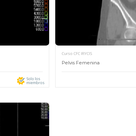
Curso CFC IRYCIS
Pelvis Femenina
Solo los
miembros