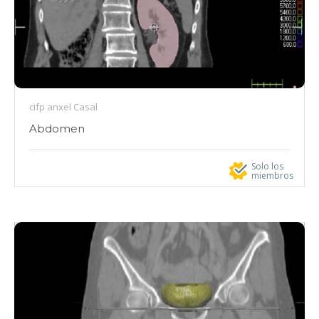
cifp anxel Casal
Abdomen
Solo los
miembros