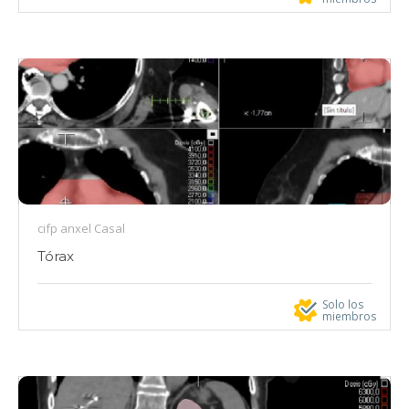
cifp anxel Casal
Tórax
Solo los
miembros