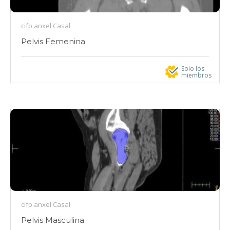
cifp anxel Casal
Pelvis Femenina
Solo los
miembros
cifp anxel Casal
Pelvis Masculina