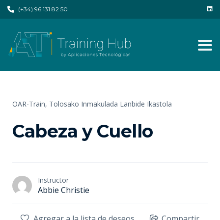
(+34) 96 131 82 50
Tog
OAR-Train,
Tolosako Inmakulada Lanbide Ikastola
Cabeza y Cuello
Instructor
Abbie Christie
Agregar a la lista de deseos
Compartir