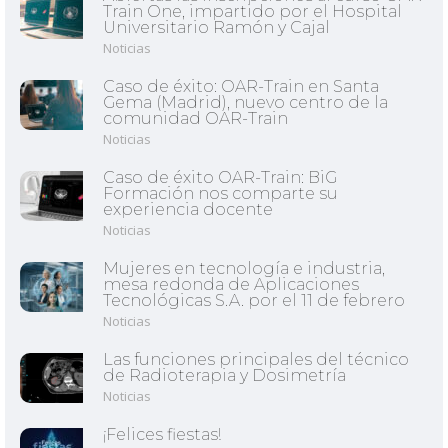
Train One, impartido por el Hospital
Universitario Ramón y Cajal
Noticias
Caso de éxito: OAR-Train en Santa
Gema (Madrid), nuevo centro de la
comunidad OAR-Train
Noticias
Caso de éxito OAR-Train: BiG
Formación nos comparte su
experiencia docente
Noticias
Mujeres en tecnología e industria,
mesa redonda de Aplicaciones
Tecnológicas S.A. por el 11 de febrero
Noticias
Las funciones principales del técnico
de Radioterapia y Dosimetría
Noticias
¡Felices fiestas!