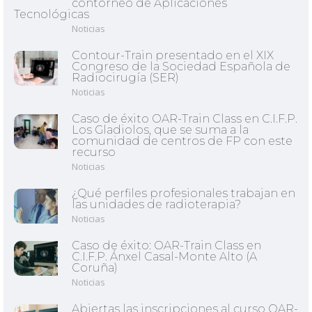
contorneo de Aplicaciones
Tecnológicas
Noticias
Contour-Train presentado en el XIX
Congreso de la Sociedad Española de
Radiocirugía (SER)
Noticias
Caso de éxito OAR-Train Class en C.I.F.P.
Los Gladiolos, que se suma a la
comunidad de centros de FP con este
recurso
Noticias
¿Qué perfiles profesionales trabajan en
las unidades de radioterapia?
Noticias
Caso de éxito: OAR-Train Class en
C.I.F.P. Ánxel Casal-Monte Alto (A
Coruña)
Noticias
Abiertas las inscripciones al curso OAR-