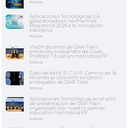
Noticias
Aplicaciones Tecnológicas S.A.
galardonada en los Premios
Magisterio 2025 a la innovación
educativa
Noticias
Visión docente de OAR-Train:
entrevista a Alejandro de Cózar,
Profesor Titular en metrodora FP
Noticias
Caso de éxito: El C.I.F.P. Camino de la
Miranda se convierte en centro
embajador de OAR-Train
Noticias
Aplicaciones Tecnológicas en el acto
de presentación de OAR-Train
organizado por nuestro partner
educativo metrodora FP
Noticias