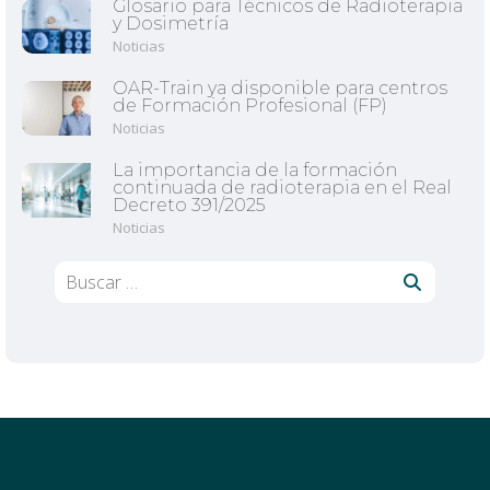
Glosario para Técnicos de Radioterapia
y Dosimetría
Noticias
OAR-Train ya disponible para centros
de Formación Profesional (FP)
Noticias
La importancia de la formación
continuada de radioterapia en el Real
Decreto 391/2025
Noticias
Buscar: