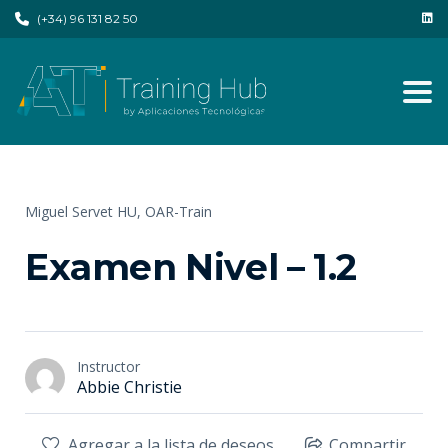
(+34) 96 131 82 50
Tog
Miguel Servet HU,
OAR-Train
Examen Nivel – 1.2
Instructor
Abbie Christie
Agregar a la lista de deseos
Compartir