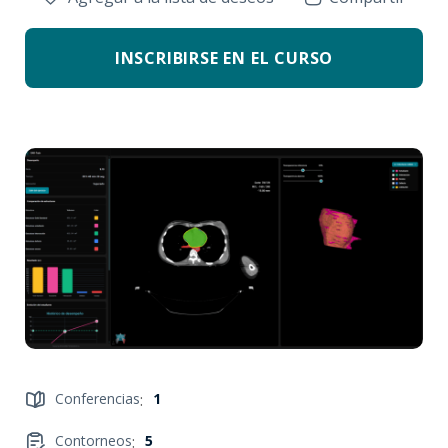
INSCRIBIRSE EN EL CURSO
Conferencias
:
1
Contorneos
:
5