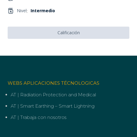
Nivel
:
Intermedio
Calificación
WEBS APLICACIONES TÉCNOLOGICAS
AT | Radiation Protection and Medical
AT | Smart Earthing – Smart Lightning
AT | Trabaja con nosotros