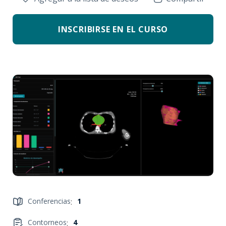
INSCRIBIRSE EN EL CURSO
Conferencias
:
1
Contorneos
:
4