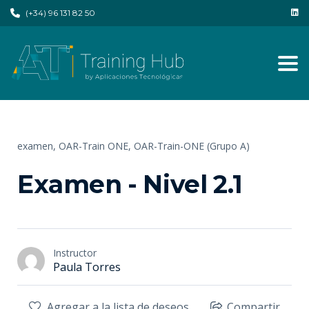
(+34) 96 131 82 50
Tog
examen,
OAR-Train ONE,
OAR-Train-ONE (Grupo A)
Examen - Nivel 2.1
Instructor
Paula Torres
Agregar a la lista de deseos
Compartir