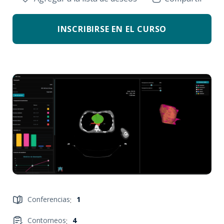
INSCRIBIRSE EN EL CURSO
Conferencias
:
1
Contorneos
:
4