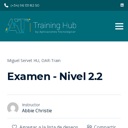
(+34) 96 131 82 50
Tog
Miguel Servet HU,
OAR-Train
Examen - Nivel 2.2
Instructor
Abbie Christie
Agregar a la lista de deseos
Compartir