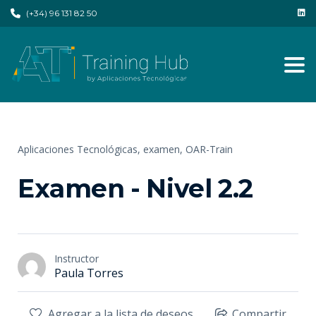
(+34) 96 131 82 50
Tog
Aplicaciones Tecnológicas,
examen,
OAR-Train
Examen - Nivel 2.2
Instructor
Paula Torres
Agregar a la lista de deseos
Compartir