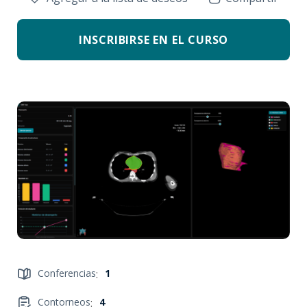
INSCRIBIRSE EN EL CURSO
Conferencias
:
1
Contorneos
:
4