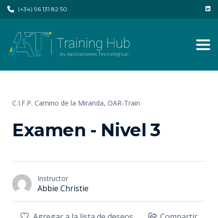
(+34) 96 131 82 50
Tog
C.I.F.P. Camino de la Miranda,
OAR-Train
Examen - Nivel 3
Instructor
Abbie Christie
Agregar a la lista de deseos
Compartir