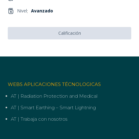
Nivel
:
Avanzado
Calificación
WEBS APLICACIONES TÉCNOLOGICAS
AT | Radiation Protection and Medical
AT | Smart Earthing – Smart Lightning
AT | Trabaja con nosotros