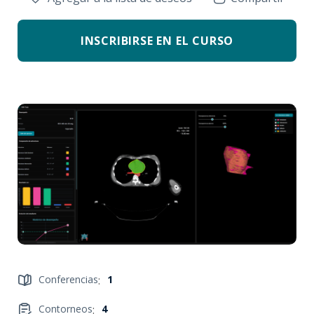
INSCRIBIRSE EN EL CURSO
Conferencias
:
1
Contorneos
:
4