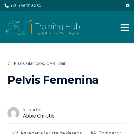
(+34) 96 131 82 50
Tog
CIFP Los Gladiolos,
OAR-Train
Pelvis Femenina
Instructor
Abbie Christie
Agregar a la lista de deseos
Compartir