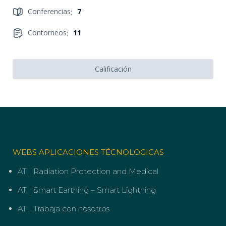
Conferencias
:
7
Contorneos
:
11
Calificación
WEBS APLICACIONES TÉCNOLOGICAS
AT | Radiation Protection and Medical
AT | Smart Earthing – Smart Lightning
AT | Trabaja con nosotros