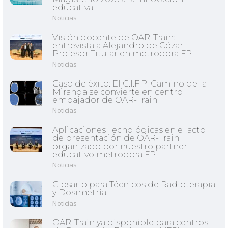
educativa
Noticias
Visión docente de OAR-Train:
entrevista a Alejandro de Cózar,
Profesor Titular en metrodora FP
Noticias
Caso de éxito: El C.I.F.P. Camino de la
Miranda se convierte en centro
embajador de OAR-Train
Noticias
Aplicaciones Tecnológicas en el acto
de presentación de OAR-Train
organizado por nuestro partner
educativo metrodora FP
Noticias
Glosario para Técnicos de Radioterapia
y Dosimetría
Noticias
OAR-Train ya disponible para centros