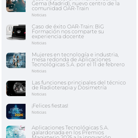
Gema (Madrid), nuevo centro de la
comunidad OAR-Train
Noticias
Caso de éxito OAR-Train: BiG
Formación nos comparte su
experiencia docente
Noticias
Mujeres en tecnología e industria,
mesa redonda de Aplicaciones
Tecnológicas S.A. por el 11 de febrero
Noticias
Las funciones principales del técnico
de Radioterapia y Dosimetría
Noticias
¡Felices fiestas!
Noticias
Aplicaciones Tecnológicas S.A.
galardonada en los Premios
Magisterio 2025 a la innovación