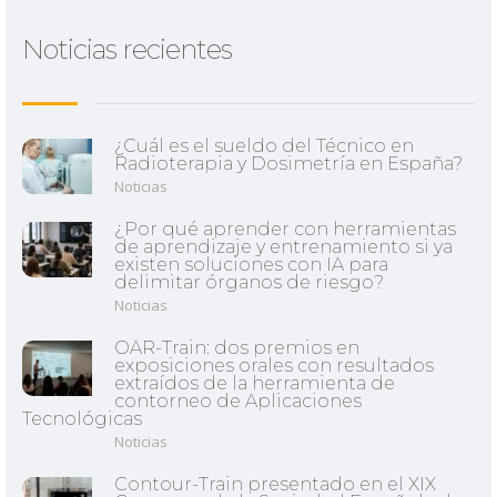
Noticias recientes
¿Cuál es el sueldo del Técnico en
Radioterapia y Dosimetría en España?
Noticias
¿Por qué aprender con herramientas
de aprendizaje y entrenamiento si ya
existen soluciones con IA para
delimitar órganos de riesgo?
Noticias
OAR-Train: dos premios en
exposiciones orales con resultados
extraídos de la herramienta de
contorneo de Aplicaciones
Tecnológicas
Noticias
Contour-Train presentado en el XIX