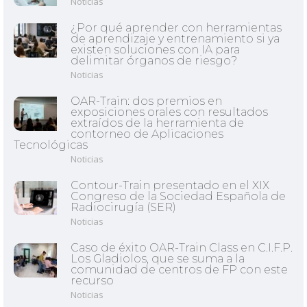
Noticias
¿Por qué aprender con herramientas
de aprendizaje y entrenamiento si ya
existen soluciones con IA para
delimitar órganos de riesgo?
Noticias
OAR-Train: dos premios en
exposiciones orales con resultados
extraídos de la herramienta de
contorneo de Aplicaciones
Tecnológicas
Noticias
Contour-Train presentado en el XIX
Congreso de la Sociedad Española de
Radiocirugía (SER)
Noticias
Caso de éxito OAR-Train Class en C.I.F.P.
Los Gladiolos, que se suma a la
comunidad de centros de FP con este
recurso
Noticias