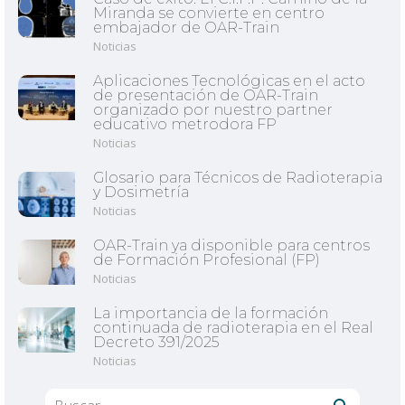
Miranda se convierte en centro
embajador de OAR-Train
Noticias
Aplicaciones Tecnológicas en el acto
de presentación de OAR-Train
organizado por nuestro partner
educativo metrodora FP
Noticias
Glosario para Técnicos de Radioterapia
y Dosimetría
Noticias
OAR-Train ya disponible para centros
de Formación Profesional (FP)
Noticias
La importancia de la formación
continuada de radioterapia en el Real
Decreto 391/2025
Noticias
Buscar: