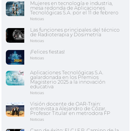
Mujeres en tecnología e industria,
mesa redonda de Aplicaciones
Tecnológicas S.A. por el 11 de febrero
Noticias
Las funciones principales del técnico
de Radioterapia y Dosimetría
Noticias
¡Felices fiestas!
Noticias
Aplicaciones Tecnológicas S.A.
galardonada en los Premios
Magisterio 2025 a la innovación
educativa
Noticias
Visión docente de OAR-Train:
entrevista a Alejandro de Cózar,
Profesor Titular en metrodora FP
Noticias
Caso de éxito: El C.I.F.P. Camino de la