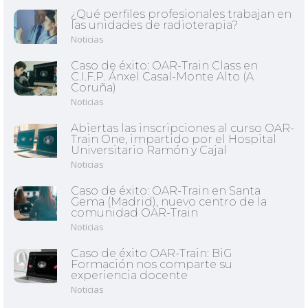
¿Qué perfiles profesionales trabajan en
las unidades de radioterapia?
Noticias
Caso de éxito: OAR-Train Class en
C.I.F.P. Ánxel Casal-Monte Alto (A
Coruña)
Noticias
Abiertas las inscripciones al curso OAR-
Train One, impartido por el Hospital
Universitario Ramón y Cajal
Noticias
Caso de éxito: OAR-Train en Santa
Gema (Madrid), nuevo centro de la
comunidad OAR-Train
Noticias
Caso de éxito OAR-Train: BiG
Formación nos comparte su
experiencia docente
Noticias