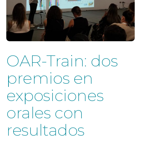
OAR-Train: dos
premios en
exposiciones
orales con
resultados