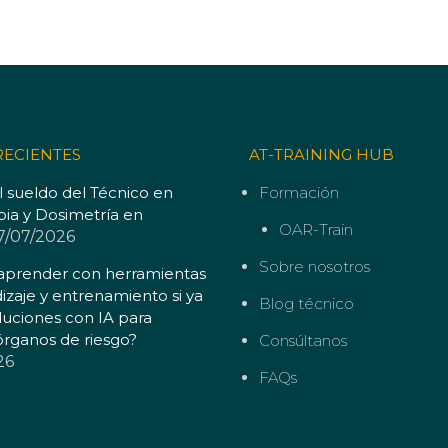
RECIENTES
AT-TRAINING HUB
l sueldo del Técnico en
Formación
pia y Dosimetría en
OAR-Train
7/07/2026
Sobre nosotros
aprender con herramientas
izaje y entrenamiento si ya
Blog técnico
luciones con IA para
órganos de riesgo?
Consúltanos
26
FAQs