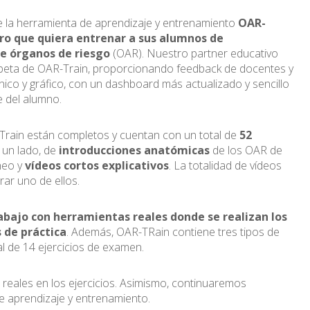
e la herramienta de aprendizaje y entrenamiento
OAR-
tro que quiera entrenar a sus alumnos de
de órganos de riesgo
(OAR). Nuestro partner educativo
 beta de OAR-Train, proporcionando feedback de docentes y
nico y gráfico, con un dashboard más actualizado y sencillo
e del alumno.
rain están completos y cuentan con un total de
52
 un lado, de
introducciones anatómicas
de los OAR de
neo y
vídeos cortos explicativos
. La totalidad de vídeos
ar uno de ellos.
abajo con herramientas reales donde se realizan los
s de práctica
. Además, OAR-TRain contiene tres tipos de
al de 14 ejercicios de examen.
reales en los ejercicios. Asimismo, continuaremos
e aprendizaje y entrenamiento.