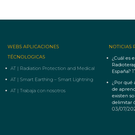
WEBS APLICACIONES
NOTICIAS 
TÉCNOLOGICAS
¿Cuál es e
Radiotera
AT | Radiation Protection and Medical
España?
1
AT | Smart Earthing – Smart Lightning
¿Por qué 
de aprend
AT | Trabaja con nosotros
existen so
delimitar 
03/07/20