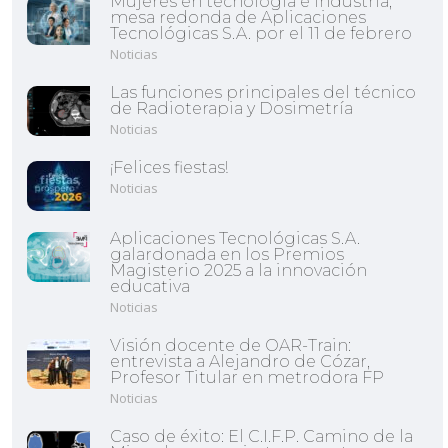
Mujeres en tecnología e industria,
mesa redonda de Aplicaciones
Tecnológicas S.A. por el 11 de febrero
Noticias
Las funciones principales del técnico
de Radioterapia y Dosimetría
Noticias
¡Felices fiestas!
Noticias
Aplicaciones Tecnológicas S.A.
galardonada en los Premios
Magisterio 2025 a la innovación
educativa
Noticias
Visión docente de OAR-Train:
entrevista a Alejandro de Cózar,
Profesor Titular en metrodora FP
Noticias
Caso de éxito: El C.I.F.P. Camino de la