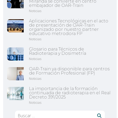
Miranda se convierte en centro
embajador de OAR-Train
Noticias
Aplicaciones Tecnológicas en el acto
de presentación de OAR-Train
organizado por nuestro partner
educativo metrodora FP
Noticias
Glosario para Técnicos de
Radioterapia y Dosimetría
Noticias
OAR-Train ya disponible para centros
de Formación Profesional (FP)
Noticias
La importancia de la formación
continuada de radioterapia en el Real
Decreto 391/2025
Noticias
Buscar: