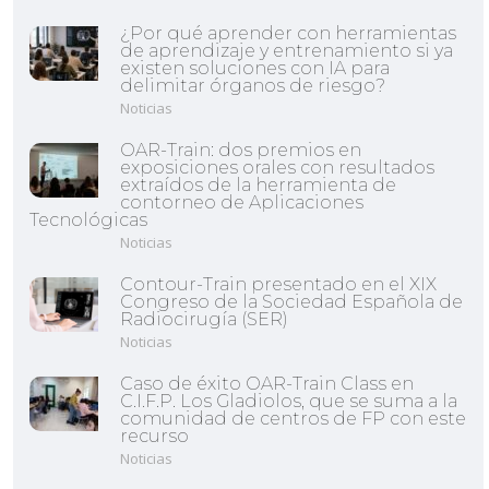
¿Por qué aprender con herramientas
de aprendizaje y entrenamiento si ya
existen soluciones con IA para
delimitar órganos de riesgo?
Noticias
OAR-Train: dos premios en
exposiciones orales con resultados
extraídos de la herramienta de
contorneo de Aplicaciones
Tecnológicas
Noticias
Contour-Train presentado en el XIX
Congreso de la Sociedad Española de
Radiocirugía (SER)
Noticias
Caso de éxito OAR-Train Class en
C.I.F.P. Los Gladiolos, que se suma a la
comunidad de centros de FP con este
recurso
Noticias