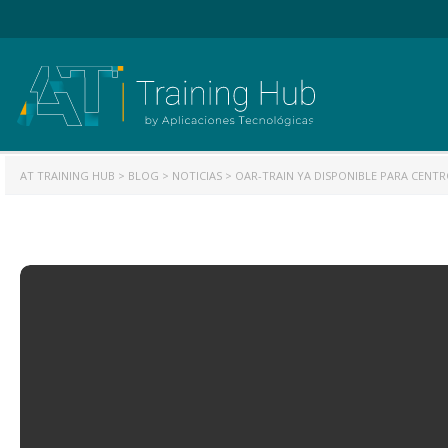
AT TRAINING HUB
>
BLOG
>
NOTICIAS
>
OAR-TRAIN YA DISPONIBLE PARA CENTR