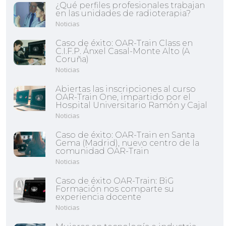
¿Qué perfiles profesionales trabajan
en las unidades de radioterapia?
Noticias
Caso de éxito: OAR-Train Class en
C.I.F.P. Ánxel Casal-Monte Alto (A
Coruña)
Noticias
Abiertas las inscripciones al curso
OAR-Train One, impartido por el
Hospital Universitario Ramón y Cajal
Noticias
Caso de éxito: OAR-Train en Santa
Gema (Madrid), nuevo centro de la
comunidad OAR-Train
Noticias
Caso de éxito OAR-Train: BiG
Formación nos comparte su
experiencia docente
Noticias