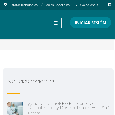
Parque Tecnológico, C/ Nicolás Copérnico,4 - 46980 Valencia
INICIAR SESIÓN
Noticias recientes
¿Cuál es el sueldo del Técnico en
Radioterapia y Dosimetría en España?
Noticias